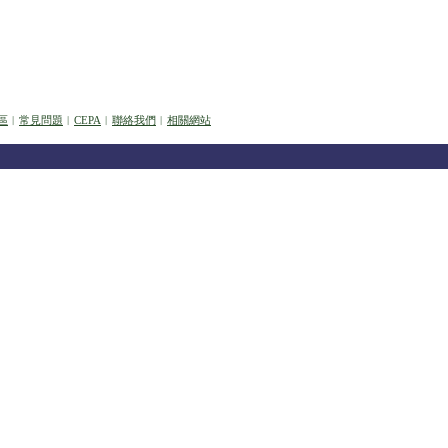
區
︱
常見問題
︱
CEPA
︱
聯絡我們
︱
相關網站