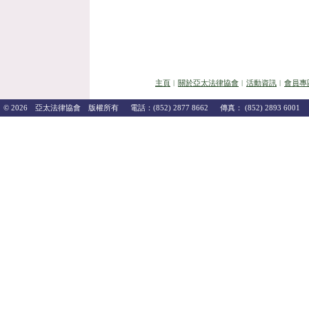
主頁
︱
關於亞太法律協會
︱
活動資訊
︱
會員專
© 2026 亞太法律協會 版權所有 電話：(852) 2877 8662 傳真： (852) 2893 6001