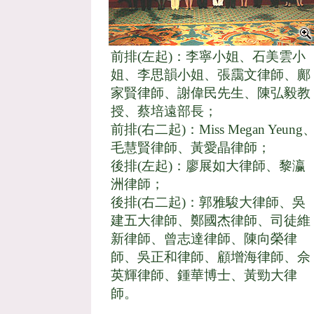
前排(左起)：李寧小姐、石美雲小
姐、李思韻小姐、張靄文律師、鄺
家賢律師、謝偉民先生、陳弘毅教
授、蔡培遠部長；
前排(右二起)：Miss Megan Yeung
毛慧賢律師、黃愛晶律師；
後排(左起)：廖展如大律師、黎瀛
洲律師；
後排(右二起)：郭雅駿大律師、吳
建五大律師、鄭國杰律師、司徒維
新律師、曾志達律師、陳向榮律
師、吳正和律師、顧增海律師、佘
英輝律師、鍾華博士、黃勁大律
師。